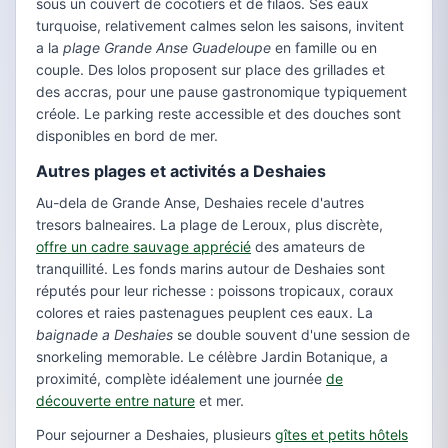
sous un couvert de cocotiers et de filaos. Ses eaux
turquoise, relativement calmes selon les saisons, invitent
a la
plage Grande Anse Guadeloupe
en famille ou en
couple. Des lolos proposent sur place des grillades et
des accras, pour une pause gastronomique typiquement
créole. Le parking reste accessible et des douches sont
disponibles en bord de mer.
Autres plages et activités a Deshaies
Au-dela de Grande Anse, Deshaies recele d'autres
tresors balneaires. La plage de Leroux, plus discrète,
offre un cadre sauvage apprécié
des amateurs de
tranquillité. Les fonds marins autour de Deshaies sont
réputés pour leur richesse : poissons tropicaux, coraux
colores et raies pastenagues peuplent ces eaux. La
baignade a Deshaies
se double souvent d'une session de
snorkeling memorable. Le célèbre Jardin Botanique, a
proximité, complète idéalement une journée
de
découverte entre nature
et mer.
Pour sejourner a Deshaies, plusieurs
gîtes et petits hôtels